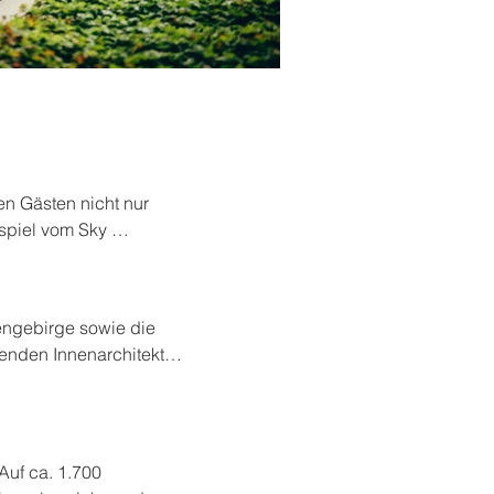
n Gästen nicht nur 
piel vom Sky 


00 Quadratmeter 
engebirge sowie die 
tel mit seinen 
enden Innenarchitektur 
personen und die 
igen Sky-Restaurant 
 über das 
tage zur Verfügung.

Auf ca. 1.700 
d im 1. Obergeschoss 