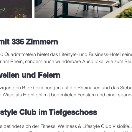
mit 336 Zimmern
0 Quadratmetern bietet das Lifestyle- und Business-Hotel seine
ar am Rhein, sondern auch wunderbare Ausblicke, wie zum Beis
r „Konrad’s Bar“ und der Executive Lounge in der ersten Etage.
weilen und Feiern
gräume sowie drei exklusive Private Dining-Rooms und ein 1.5
inzigartigen Blickbeziehungen auf die Rheinauen und das Sieb
reich. Das WCCB Hotel Bonn richtet sich als internationales Ho
nVisio als Highlight mit bodentiefen Fenstern und einer spann
schäftsleute, Politiker und Prominente, sondern auch an Privat
 Fläche entstanden ca. 120 Sitzplätze in einem für Bonn einmal
 ein separater Veranstaltungsraum mit atemberaubendem Blick
style Club im Tiefgeschoss
engebirge steht für private Feste und Firmenevents in dieser E
befindet sich der Fitness, Wellness & Lifestyle Club Visiolife. 
ie Außenbereiche gelegt. Diverse Terrassen im Erdgeschoss un