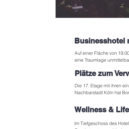
Businesshotel 
Auf einer Fläche von 19.00
eine Traumlage unmittelb
Restaurant „Kondrad’s“, de
Plätze zum Ver
Hinzu kommen vier Meetin
Die 17. Etage mit ihren e
großen Spa- und Fitness-Be
Nachbarstadt Köln hat Bon
Angeboten nicht nur an Ge
gestaltet. Auf rund 790 m²
Bonner Bürger.
sowie einer Sky-Bar. Auch
Wellness & Life
Bundesviertel bis zum Sieb
Im Tiefgeschoss des Hotels 
Viel Wert wird auch auf d