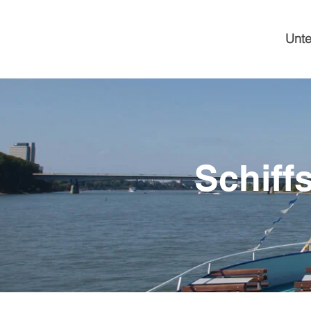
Unt
Schiff